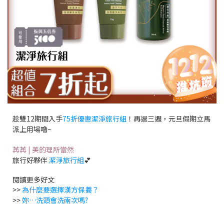
趁雙12期間入手
75折優惠潔淨旅行組
！再過三週，元旦假期立馬
派上用場嚕~
苒苒 | 美的理所當然
旅行好夥伴
潔淨旅行組
💕
閱讀更多好文
>>
為什麼要選擇漢方保養？
>>
妳…洗頭會洗兩次嗎?