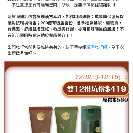
一不注意還是有可能曬黑阿！所以一定要準備這條隔離乳!!!
這款隔離乳
內含多種漢方萃取，如進口珍珠粉：能幫助保濕及保
護對抗環境傷害；200倍有機蘆薈粉：含多種氨基酸、礦物質，
有保濕、舒緩肌膚泛紅、敏感與修護，亦可鎮靜曬後的肌膚！
不
只能防曬同時還有助於養顏美容！！
出門旅行當然也要維持美美的，快下單幾組
潔淨旅行組
，為下次
出遊做準備吧～