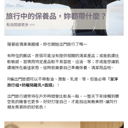
隨著疫情漸漸趨緩，妳也開始出門旅行了嗎～
有時住的飯店、民宿可能沒有提供相關的清潔產品；或是肌膚比
較敏感，習慣用特定產品較不易冒痘、出油…等；亦或是想讓肌
膚維持在最佳狀態，這時就需要自己準備保養、清潔用品啦~
R編出門旅遊可以不帶髮油、潤髮、乳液…等，但是必帶
『潔淨
旅行組+防曬隔離乳+面膜』
！
出門旅行通常待在戶外時間會比較長一點，一整天下來接觸到髒
空氣的機會也更多，好好打理自己，才能拍出無敵美照~讓同行
親友羨慕妳的好氣色！