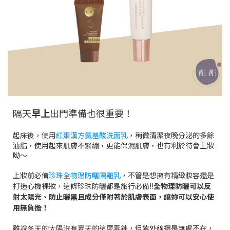
隔天
早上
出門準備也很重要！
起床後，使用
紅棗漢方氨基酸洗面乳
，稍微清潔夜晚分泌的多餘
油脂，使用起來肌膚不緊繃，更能保濕肌膚，也有利於待會上妝
呦～
上妝前必備
珍珠全物理防曬隔離乳
，不管是想擁有精緻妝容還是
打造心機裸妝，這條珍珠防曬都是旅行必備!!
全物理防曬可以反
射太陽光、防止曬黑且成分僅附著於肌膚表面，讓妳可以安心使
用無負擔！
雖說冬天的太陽沒有夏天的這麼毒辣，但
紫外線還是無處不在，