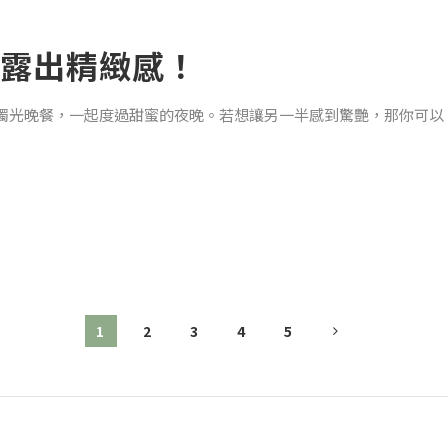
露出精緻感！
燭光晚餐，一起度過甜蜜的夜晚。若想讓另一半感到驚艷，那你可以
皮問題，缺水時肌膚看起來比較沒有光澤，且上妝也較不服貼，適時
悠~
一半！洗澡好物推薦「蝶豆花嫩白氨基酸皂+磁石竹炭氨基酸洗髮
1
2
3
4
5
肌膚的功效！磁石洗髮精帶有暗夜玫瑰花香，香氣可持久芬芳，還能
洗面乳！