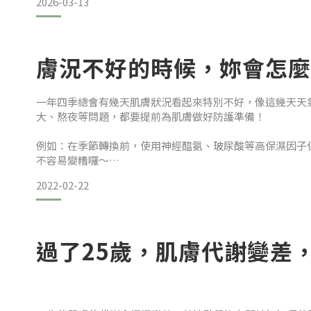
2026-03-13
膚況不好的時候，妳會怎麼
一年四季總會有幾天肌膚狀況看起來特別不好，像這幾天天
大、熬夜等問題，都要提前為肌膚做好防護準備！
例如：在季節轉換前，使用神經醯氨、玻尿酸等高保濕因子
不容易變糟囉～
2022-02-22
肌膚狀況又區分不同等級、可使用不同方法保養！
初期症狀
過了25歲，肌膚代謝變差
＊肌膚比平常還要乾澀、緊繃
＊肌膚表層出現白屑
＊摸起來有些微粗糙感