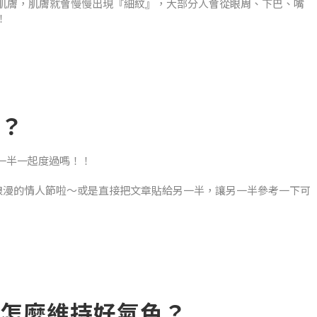
養肌膚，肌膚就會慢慢出現『細紋』，大部分人會從眼周、下巴、嘴
！
面膜幫
為三類：分別是『乾紋、表情紋、老化紋』，以下就一一介紹分別是
？
一半一起度過嗎！！
浪漫的情人節啦～或是直接把文章貼給另一半，讓另一半參考一下可
性肌膚者通常於年輕時就會出現乾紋！
一半一起製作世上獨一無二的對戒，還能刻上具有紀念意義的日期、
搜尋『手作金工』預約一場浪漫約會吧～
怎麼維持好氣色？
做一顆好吃的蛋糕