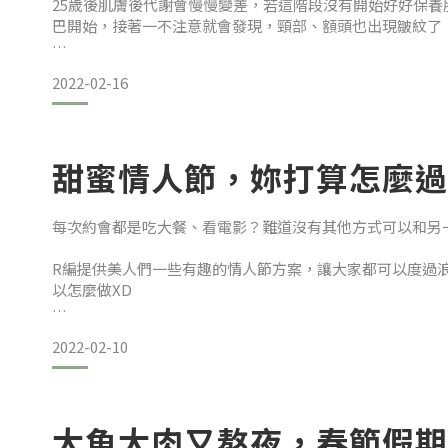
25歲後肌膚後代謝會慢慢變差，若這階段沒有開始好好保
巴開始，接著一不注意就會發現，頸部、額頭也出現皺紋了
初期症狀通常只是肌膚缺水而已，這時候使用大量化妝水、
2022-02-16
要想減緩皺紋生成，得從現在好好保養肌膚！皺紋簡單區分
如何形成這類皺紋，以及該如何減緩、修護細紋產生呢？
甜蜜情人節，妳打算怎麼過
每次約會都是吃大餐、看電影？難道沒有其他方式可以和另
R編提供美人們一些有趣的情人節方案，讓大家都可以度過
以怎麼做XD
乾紋：
『手作體驗』夯到不行！
顧名思義是因肌膚乾燥、角質層水分不足而產生的皺紋。乾
2022-02-10
還沒和另一半體驗過『手作金工』嗎？在情人節這天，和另
名字、圖案，交換彼此做的戒指，是不是也很浪漫呀！快去
大魚大肉又熬夜，春節假期
對金工沒興趣？那你也可以試試『手作甜點』，和愛人一起