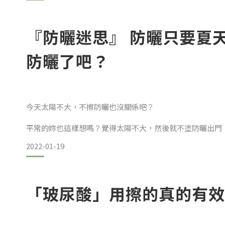
把過期的保養品、很久都沒穿也不會再穿的衣服、一直擺在
在家裡也只會佔位而已！更何況舊的不去新的不來呀XD
『防曬迷思』 防曬只要夏
防曬了吧？
前陣子R編還收到美人訊息，詢問過期半年的面膜還能用嗎
丟了吧，避免使用後肌膚又另
今天太陽不大，不擦防曬也沒關係吧？
平常的妳也這樣想嗎？覺得太陽不大，然後就不塗防曬出門
會受損！！！
2022-01-19
防曬主要是防『紫外線』
「玻尿酸」用擦的真的有效
紫外線又常分為兩種類型分別是UVA和UVB。UVA可以
UVB輻射的波長較短，會導致肌膚表面受損，例如曬紅、曬