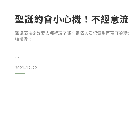
聖誕約會小心機！不經意流
12月-2月 冬季
聖誕節決定好要去哪裡玩了嗎？跟情人看場電影再預訂浪漫
冬天肌膚容易乾冷，最需要注重保濕，避免肌膚缺水產生脫
這樣做！
來片保濕面膜、或進行局部濕敷，都可以避免肌膚過度缺水
出門前先洗澡，讓自己散發出自然的優雅清香，迷住妳的另
3月-5月 春季
2021-12-22
精」！
氣
蝶豆花皂帶有淡淡植萃香氣，不只放鬆身心，還有水嫩淨白
打造蓬鬆光澤髮絲，約會前真的要用它洗頭阿!!
再來是清潔臉部肌膚，根據臉上出油程度，來選擇要使用的