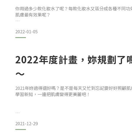
你用過多少款化妝水了呢？每款化妝水又區分成各種不同功
肌膚最有效果呢？
這兩種紫外線都來自『太陽輻射』，因此常被誤以為有太陽
若想幫肌膚補水建議你使用含有『玻尿酸or神經醯氨』這類
2022-01-05
2022年度計畫，妳規劃
打的玻尿酸 vs.擦的玻尿酸
～
打的玻尿酸常會使用大分子玻尿酸，支撐力較強，適合用於
陷、乾扁部位產生足夠的飽滿度、彈性及厚度，修復老化細
2021年妳過得還好嗎？是不是每天又忙到忘記要好好照顧
學習新知，一邊把肌膚變得更美麗吧！
而擦的玻尿酸多為小分子玻尿酸，將
2021-12-29
肌膚其實就是跟著季節、環境會有變化，掌握好這幾個主要