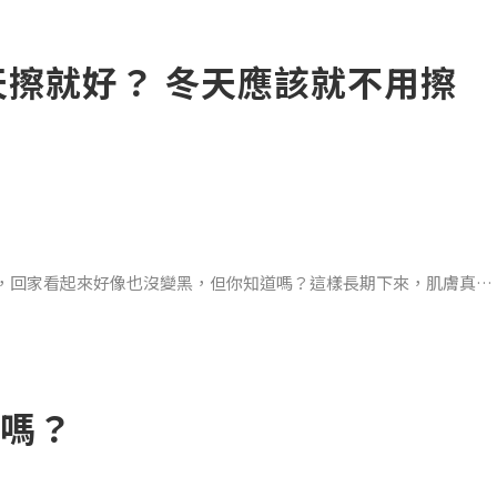
角落長灰塵的鞋子，通通裝進垃圾袋裡面吧！不需要的東西，繼續放
天擦就好？ 冬天應該就不用擦
？當然是不行呀！美人們別跟自己的肌膚開玩笑啊！過期的保養品就
，回家看起來好像也沒變黑，但你知道嗎？這樣長期下來，肌膚真的
嗎？
穿過玻璃和雲層，進而滲透到肌膚深層，容易導致肌膚衰老、變黑。而
傷。