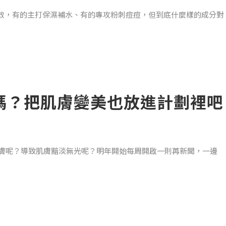
效，有的主打保濕補水、有的專攻粉刺痘痘，但到底什麼樣的成分對
光時，才需要防曬，但事實是，
成分的化妝水！
了嗎？把肌膚變美也放進計劃裡吧
拉提、填充，可以直接注入真皮中層、深層、骨膜層上方，幫助凹
胞。
肌膚呢？導致肌膚黯淡無光呢？明年開始每周開啟一則苒新聞，一邊
差異，就能照顧好肌膚囉！