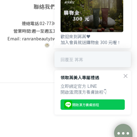
聯絡我們
連絡電話:02-7730-3908
營業時間:週一至週五10:00-18:00
歡迎來到苒苒♥️
Email : ranranbeauty.tw@gmail.com
加入會員就送購物金 300 元喔！
回覆至 苒苒
領取苒美人專屬禮遇
立即綁定官方 LINE
開啟溫潤漢方養膚旅程👇
開啟漢方養膚旅程