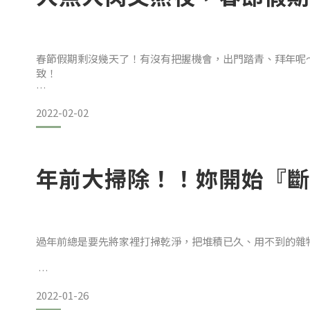
春節假期剩沒幾天了！有沒有把握機會，出門踏青、拜年呢
致！
年節期間常常大魚大肉、或是沒有節制的吃辛辣、炸物、再
2022-02-02
的壓力，但突如其來的改變飲食習慣、顛覆生活作息，都會
年前大掃除！！妳開始『斷
R編知道以下這四點，大概每個人過年都會遇到，你可以挑
大魚大肉、辛辣炸物：會造成臉部肌膚容易冒痘痘、
過年前總是要先將家裡打掃乾淨，把堆積已久、用不到的雜
2022-01-26
在開始打掃前，R編建議妳先進行斷捨離！