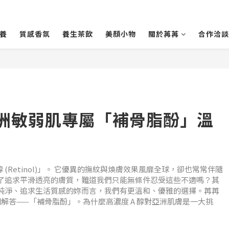
養
質感香氛
養生茶飲
美顏小物
關於苒苒
合作洽談
洲敏弱肌專屬「補骨脂酚」溫
(Retinol)」。 它優異的撫紋與煥膚效果風靡全球，卻也常常伴隨
了追求平滑透亮的膚質，難道我們只能無條件忍受這些不適嗎？其
純淨、追求生活質感的妳而言，我們有更溫和、優雅的選擇。苒苒
溫潤解答——「補骨脂酚」。為什麼高濃度 A 醇對亞洲肌膚是一大挑