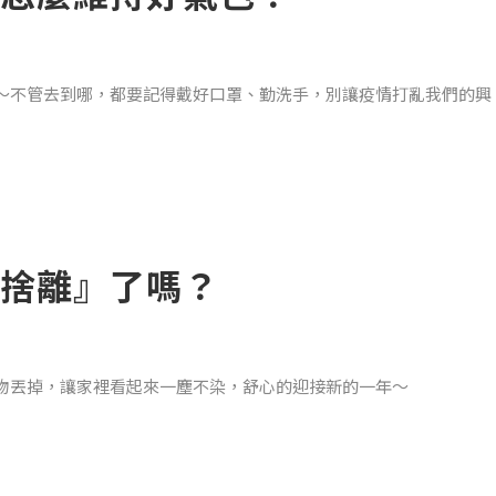
～不管去到哪，都要記得戴好口罩、勤洗手，別讓疫情打亂我們的興
加上徹夜守歲，每天都玩到很晚，才肯罷休。雖然少了平常上班忙碌
造成身體負擔！
捨離』了嗎？
其中幾餐放鬆心情吃，但盡量不要從除夕到初五每天都這樣！！！！
物丟掉，讓家裡看起來一塵不染，舒心的迎接新的一年～