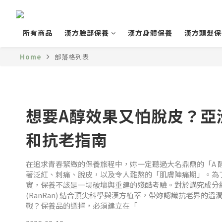
所有商品
漢方臉部保養
漢方身體保養
漢方頭髮保
Home
部落格列表
想要A醇效果又怕脫皮？亞
和抗老指南
在追求青春緊緻的保養旅程中，妳一定聽過大名鼎鼎的「A 醇 
著泛紅、刺痛、脫皮，以及令人難熬的「肌膚陣痛期」。為
實，保養不該是一場破壞與重建的殘酷考驗。對於講究成分
(RanRan) 結合頂尖科學與漢方植萃，帶妳認識抗老界的
戰？保養品的選擇，必須建立在「