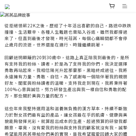
從拒絕領薪22K之後，歷經了十年活出喜歡的自己，路途中跌跌
撞撞、生活艱辛、各種人生難題也曾陷入谷底，雖然我都撐過
來了，但直到最後才發現，時光荏苒，每個心痛瞬間都不會停
止歲月的流逝，世界還是在運行、時鐘繼續跳著。
回顧迷惘顛簸的20到30歲中，這路上真正陪我到最後的，是所
有支持我的粉絲、讀者，於是為了支持我的你們，我決定選擇
勇敢再站起來，我相信陽光升起那霎那，黑暗終成過往，我將
永遠擁有力量、勇敢、自信。為了感謝每一個陪伴著我的親朋
好友、閨蜜與粉絲讀者的溫暖，支持我走到現在，我將秉持著
100%心意與誠信，努力研發生產出與我一樣自信和勇敢的配
方，那些關於美與力量的配方。
這些年來我堅持選用溫和滋養無負擔的漢方草本，持續不斷致
力於對女孩們最有益的產品，讓女孩最在乎的肌膚、健康與美
貌能夠發揮光彩。就算超出成本的生產、超過預算的研發我都
願意，畢竟，沒有愛我的粉絲與支持我的顧客就沒有我，誠摯
希望能用苒苒帶給你們美的實現，是我希望寵愛回饋大家的體