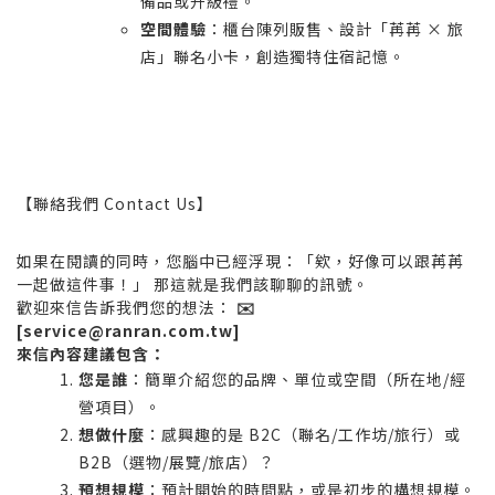
備品或升級禮。
空間體驗
：櫃台陳列販售、設計「苒苒 × 旅
店」聯名小卡，創造獨特住宿記憶。
【聯絡我們 Contact Us】
如果在閱讀的同時，您腦中已經浮現：「欸，好像可以跟苒苒
一起做這件事！」 那這就是我們該聊聊的訊號。
歡迎來信告訴我們您的想法：
✉️
[service@ranran.com.tw]
來信內容建議包含：
您是誰
：簡單介紹您的品牌、單位或空間（所在地/經
營項目）。
想做什麼
：感興趣的是 B2C（聯名/工作坊/旅行）或
B2B（選物/展覽/旅店）？
預想規模
：預計開始的時間點，或是初步的構想規模。