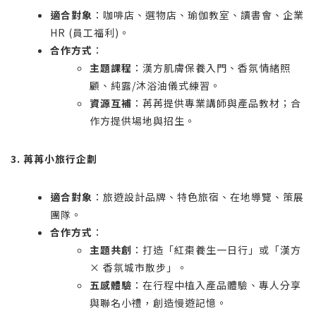
適合對象
：咖啡店、選物店、瑜伽教室、讀書會、企業
HR (員工福利)。
合作方式
：
主題課程
：漢方肌膚保養入門、香氛情緒照
顧、純露/沐浴油儀式練習。
資源互補
：苒苒提供專業講師與產品教材；合
作方提供場地與招生。
3. 苒苒小旅行企劃
適合對象
：旅遊設計品牌、特色旅宿、在地導覽、策展
團隊。
合作方式
：
主題共創
：打造「紅棗養生一日行」或「漢方
× 香氛城市散步」。
五感體驗
：在行程中植入產品體驗、專人分享
與聯名小禮，創造慢遊記憶。