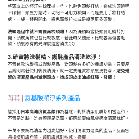
將頭皮上的髒汙先梳理掉一些，也避免頭髮打結，造成洗頭過程
不順暢！頭髮打結時，切記不可用力梳開，而是要用手將打結
處，一縷一縷撥開來，避免頭髮拉扯或是掉落更多頭髮！
洗頭過程中就不需要再梳頭囉！
因為洗頭時會使頭髮毛鱗片打
開，頭皮角質也會比較敏感，若此時又梳頭，比較容易傷害毛
鱗，頭髮原有的光澤感還會消失QQ
3.確實將洗髮精、護髮產品清洗乾淨！
不管這款洗髮精或護髮產品，對頭髮有多好的養護功能，只要產
品說明寫著使用後要清洗，就一定要確實將頭髮洗乾淨，
避免殘
留的清潔產品刺激到頭皮，造成頭皮出油或紅腫、發癢！
苒苒 |
氨基酸潔淨系列產品
皆採用
日本高濃度氨基酸
作為基底，對於清潔肌膚都相當溫和，
不管是洗臉、洗身體還是洗頭，都應該要給肌膚適度清潔就好。
千萬不要認為清潔力越高越好，使用清潔力過高的產品，反而容
易損壞肌膚角質、讓肌膚感到敏感、搔癢！