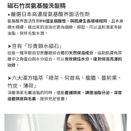
磁石竹炭氨基酸洗髮精
嚴選日本高濃度氨基酸界面活性劑
➤
氨基酸界面活性劑
PH值呈弱酸性，與肌膚生長環境相同
，且本身
親水親膚、搓出來的泡泡也更為細緻、綿密，可以溫和清潔多餘
油脂、保持毛髮水潤。
➤含有
「珍貴鎖水磁石」
這是一種萃取自甘蔗醣類綜合體的
天
然保濕成分
，
協助肌膚角質
層中之角蛋白與水分結合，可以
有效鎖住水分，達到保濕亮澤的
功效
。
➤
六大漢方植萃
「綠茶、何首烏、龍膽、蔓荊果、
竹炭、薄荷」
深層清潔毛囊油脂的同時，還能
養護頭皮、調理油脂分泌、深度
滋養頭皮與毛囊
，提供充足營養！