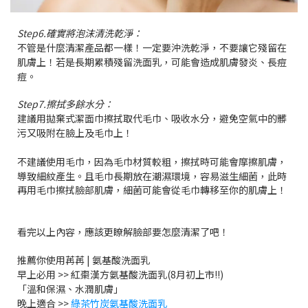
Step6.確實將泡沫清洗乾淨：
不管是什麼清潔產品都一樣！一定要沖洗乾淨，不要讓它殘留在
肌膚上！若是長期累積殘留洗面乳，可能會造成肌膚發炎、長痘
痘。
Step7.擦拭多餘水分：
建議用拋棄式潔面巾擦拭取代毛巾、吸收水分，避免空氣中的髒
污又吸附在臉上及毛巾上！
不建議使用毛巾，因為毛巾材質較粗，擦拭時可能會摩擦肌膚，
導致細紋產生。且毛巾長期放在
潮濕環境，容易滋生細菌，此時
再用毛巾擦拭臉部肌膚，細菌可能會從毛巾轉移至你的肌膚上！
看完以上內容，應該更瞭解臉部要怎麼清潔了吧！
推薦你使用苒苒 | 氨基酸洗面乳
早上必用 >> 紅棗漢方氨基酸洗面乳(8月初上市!!)
「溫和保濕、水潤肌膚」
晚上適合 >>
綠茶竹炭氨基酸洗面乳