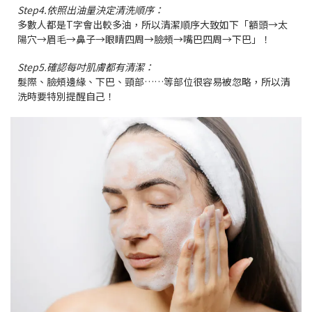
Step4.依照出油量決定清洗順序：
多數人都是T字會出較多油，所以清潔順序大致如下「
額頭→太
陽穴→眉毛→鼻子→眼睛四周→臉頰→嘴巴四周→下巴」！
Step5.確認每吋肌膚都有清潔：
髮際、臉頰邊緣、下巴、頸部……等部位很容易被忽略，所以清
洗時要特別提醒自己！