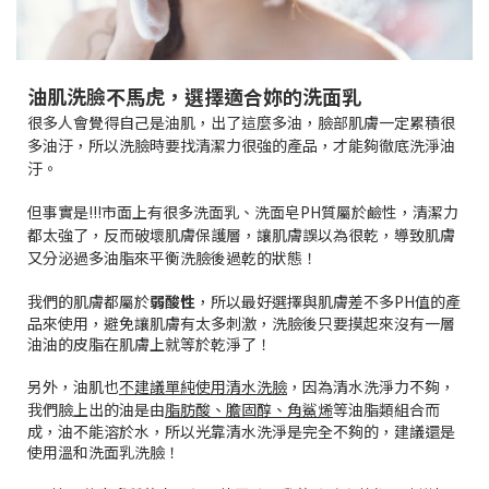
油肌洗臉不馬虎，選擇適合妳的洗面乳
很多人會覺得自己是油肌，出了這麼多油，臉部肌膚一定累積很
多油汙，所以洗臉時要找清潔力很強的產品，才能夠徹底洗淨油
汙。
但事實是!!!市面上有很多洗面乳、洗面皂PH質屬於鹼性，清潔力
都太強了，反而破壞肌膚保護層，讓肌膚誤以為很乾，導致肌膚
又分泌過多油脂來平衡洗臉後過乾的狀態！
我們的肌膚都屬於
弱酸性
，所以最好選擇與肌膚差不多PH值的產
品來使用，避免讓肌膚有太多刺激，洗臉後只要摸起來沒有一層
油油的皮脂在肌膚上就等於乾淨了！
另外，油肌也
不建議單純使用清水洗臉
，因為清水洗淨力不夠，
我們臉上出的油是由
脂肪酸、膽固醇、角鯊烯
等油脂類組合而
成，油不能溶於水，所以光靠清水洗淨是完全不夠的，建議還是
使用溫和洗面乳洗臉！