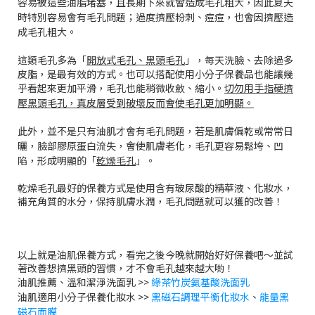
容易被這些油脂堵塞，且長期下來就會造成毛孔粗大，因此夏天
時特別容易會有毛孔問題；過度擠壓粉刺、痘痘，也會因擠壓造
成毛孔粗大。
這類毛孔多為「
開放式毛孔、黑頭毛孔
」，每天洗臉、去除過多
皮脂，是最有效的方式。也可以搭配使用小分子保養品也能讓幾
乎看起來更加平滑，毛孔也能稍微收斂、縮小。
切勿用手指硬擠
壓黑頭毛孔，真皮層受到破壞反而會使毛孔更加明顯。
此外，並不是只有油肌才會有毛孔問題，若是肌膚偏乾或常常日
曬，臉部膠原蛋白流失，會使肌膚老化，毛孔更容易鬆垮、凹
陷，形成明顯的「
乾燥毛孔
」。
乾燥毛孔最好的保養方式是使用含有玻尿酸的精華液、化妝水，
補充角質的水分，保持肌膚水潤，毛孔問題就可以獲的改善！
以上就是油肌保養方式，看完之後今晚就開始好好保養吧～並試
著改善想擠黑頭的習慣，才不會毛孔越來越大喲！
油肌推薦、溫和潔淨洗面乳 >>
綠茶竹炭氨基酸洗面乳
油肌適用小分子保養化妝水
>>
黑磁石調理平衡化妝水
、
能量
黑
磁石面膜