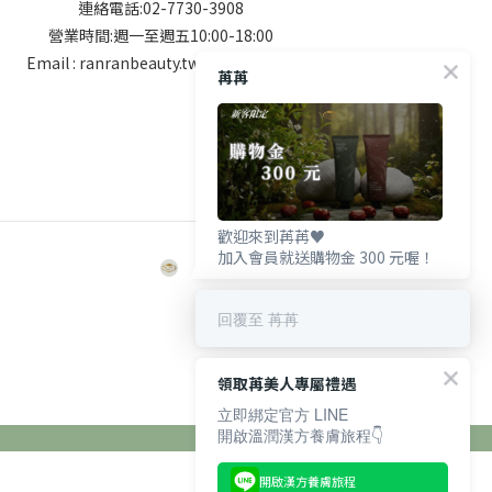
連絡電話:02-7730-3908
營業時間:週一至週五10:00-18:00
Email : ranranbeauty.tw@gmail.com
苒苒
歡迎來到苒苒♥️
加入會員就送購物金 300 元喔！
回覆至 苒苒
領取苒美人專屬禮遇
立即綁定官方 LINE
開啟溫潤漢方養膚旅程👇
開啟漢方養膚旅程