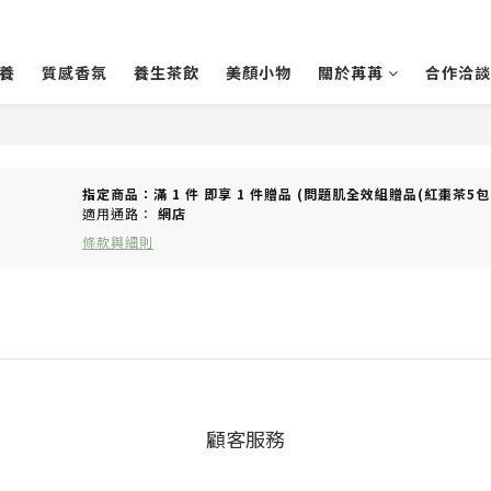
養
質感香氛
養生茶飲
美顏小物
關於苒苒
合作洽談
指定商品：滿 1 件 即享 1 件贈品 (問題肌全效組贈品(紅棗茶5包
適用通路：
網店
條款與細則
顧客服務