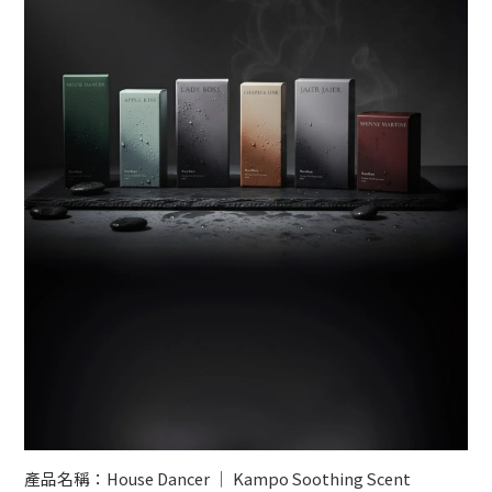
產品名稱：House Dancer │ Kampo Soothing Scent