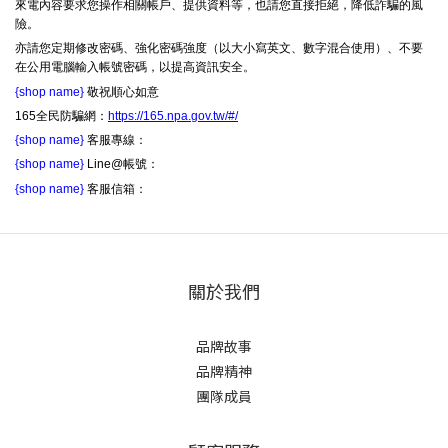
來電內容要求您操作相關帳戶、提供資料等，也請您直接拒絕，降低詐騙的風
險。
亦請您定期修改密碼、強化密碼強度（以大小寫英文、數字混合使用）、不要
在公用電腦輸入帳號密碼，以提高資訊安全。
{shop name}
敬祝順心如意
165全民防騙網：
https://165.npa.gov.tw/#/
{shop name}
客服專線：
{shop name}
Line@帳號：
{shop name}
客服信箱：
關於我們
品牌故事
品牌精神
團隊成員