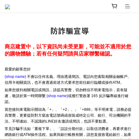
防詐騙宣導
商店建置中，以下資訊尚未受更新，可能並不適用於您
的購物體驗；若有任何疑問請與店家聯繫確認。
親愛的顧客您好
{shop name}
不會以任何名義、理由透過簡訊、電話向您索取相關金融帳戶、
信用卡相關資訊，也不會透過前述方式要求您前往銀行臨櫃或操作ATM。
如果您接到相關電話或簡訊，請提高警覺，切勿輕信不明來電指示，若有疑
慮，敬請於第一時間聯繫
{shop name}
或撥打警政署 165 反詐騙專線進行確
認。
當您接到來電顯示開頭為「+」、「+2」、」「+886」等不明來電，請務必提
高警覺，更要提防對方竄改電話號碼或假裝成特定公司、銀行、司法機關的手
法。不明連結、不認識的LINE好友邀請或簡訊，也請不要點選。
常見詐騙手法如「重複下單」、「誤設分期付款」以取信消費者，再要求進行
網路銀行或ATM操作流程。如果與銀行帳務有關，請您直接致電給銀行，如果