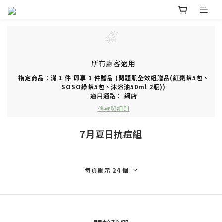
所有顧客適用
指定商品：滿 1 件 即享 1 件贈品 (問題肌全效組贈品(紅棗茶5包、
SOSO綠茶5包、沐浴油50ml 2瓶))
適用通路：
網店
條款與細則
7月夏日抗痘組
每頁顯示 24 個