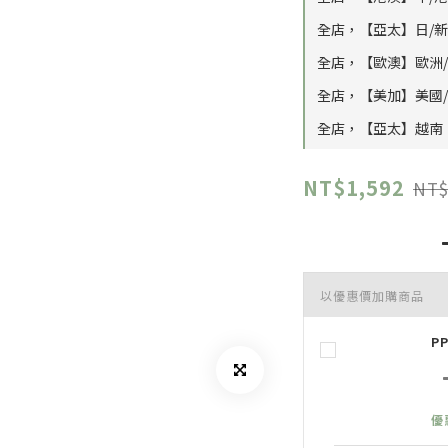
全店，【亞太】日/新/馬
全店，【歐澳】歐洲/紐澳
全店，【美加】美國/加
全店，【亞太】越南｜滿
NT$1,592
NT$
以優惠價加購商品
P
優