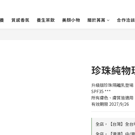
養
質感香氛
養生茶飲
美顏小物
關於苒苒
合作洽談
珍珠純物
升級版珍珠隔離乳登場
SPF35 ***
所有膚色、膚質皆適用
有效期限 2027/9/26
全店，【台灣】全台地區
全店，【港澳】中/港/澳