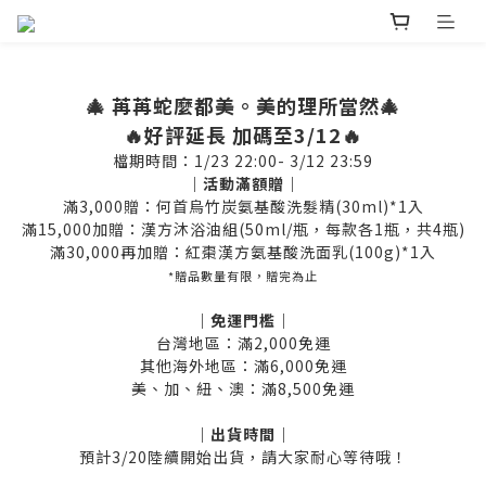
🎄 苒苒蛇麼都美。美的理所當然🎄
🔥好評延長 加碼至3/12🔥
檔期時間：1/23 22:00- 3/12 23:59
｜活動滿額贈｜
滿3,000贈：何首烏竹炭氨基酸洗髮精(30ml)*1入
滿15,000加贈：漢方沐浴油組(50ml/瓶，每款各1瓶，共4瓶)
滿30,000再加贈：紅棗漢方氨基酸洗面乳(100g)*1入
*贈品數量有限，贈完為止
｜免運門檻｜
台灣地區：滿2,000免運
其他海外地區：滿6,000免運
美、加、紐、澳
：滿8,500免運
｜出貨時間｜
預計3/20陸續開始出貨，請大家耐心等待哦！