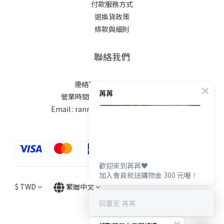
付款服務方式
退換貨政策
條款與細則
聯絡我們
連絡電話:02-7730-3908
苒苒
營業時間:週一至週五10:00-18:00
Email : ranranbeauty.tw@gmail.com
歡迎來到苒苒♥️
加入會員就送購物金 300 元喔！
$
TWD
繁體中文
回覆至 苒苒