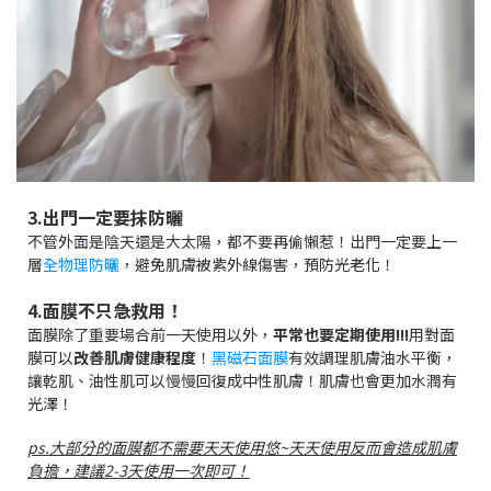
3.出門一定要抹防曬
不管外面是陰天還是大太陽，都不要再偷懶惹！出門一定要上一
層
全物理防曬
，避免肌膚被紫外線傷害，預防光老化！
4.面膜不只急救用！
面膜除了重要場合前一天使用以外，
平常也要定期使用!!!
用對面
膜可以
改善肌膚健康程度
！
黑磁石面膜
有效調理肌膚油水平衡，
讓乾肌、油性肌可以慢慢回復成中性肌膚！肌膚也會更加水潤有
光澤！
ps.大部分的面膜都不需要天天使用悠~天天使用反而會造成肌膚
負擔，
建議2-3天使用一次即可！