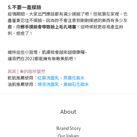
5.不要一直摸臉
疫情期間，大家出門應該都有減少摸臉了吧！但就算在家裡，也
盡量要忍住不摸臉，因為妳不會注意到剛剛摸過的東西有多少灰
塵，用
髒手摸臉會導致臉上毛孔堵塞
！這時候就更容易產生粉
刺、痘痘了！
維持這些小習慣，肌膚就會越來越健康囉~
讓我們在2022都能擁有無敵美肌吧！
苒苒 | 美的理所當然
乾肌推薦使用：
紅棗洗面乳
、
燕窩化妝水
油肌推薦使用：
綠茶洗面乳
、
黑磁石化妝水
About
Brand Story
Our Values