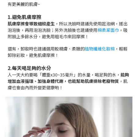
有更美麗的肌膚~
1.避免肌膚摩擦
肌膚摩擦
會導致細紋產生
，所以洗臉時建議先使用起泡網，搓出
泡泡後，再用泡泡洗臉；另外洗臉後也建議使用
棉柔潔面巾
，吸
附臉上多餘水分，避免用粗毛巾來回摩擦！
還有，卸妝時也建議選用較親膚、柔嫩的
植物纖維化妝棉
，輕輕
卸除彩妝，避免肌膚摩擦！
2.每天喝足夠的水分
人一天大約要喝「體重x30~35毫升」的水量，喝足夠的水，
能夠
增加血液循環、加強身體代謝，也能幫助肌膚排除老廢物質
，肌
膚也會由內而外變更健康喲！