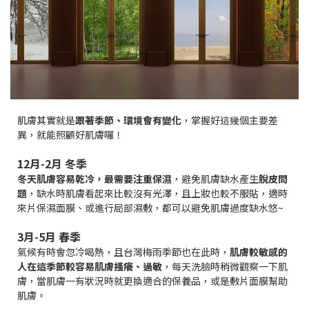
肌膚其實就是
跟著季節、環境會有變化
，掌握好這幾個主要差
異，就能照顧好肌膚囉！
12月-2月 冬季
冬天肌膚容易乾冷，最需要注重保濕
，避免肌膚缺水產生
脫皮問
題
，缺水時肌膚看起來比較沒有光澤，且上妝也較不服貼，適時
來片保濕面膜、或進行局部濕敷，都可以避免肌膚過度缺水悠~
3月-5月 春季
氣候有時會忽冷喝熱，且台灣梅雨季節也在此時，
肌膚較敏感的
人在這季節較容易肌膚搔癢、過敏
，每天洗臉時稍微觀察一下肌
膚，當肌膚一有狀況時就更換適合的保養品，或是敷片面膜幫助
肌膚。