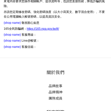
來電內容要求您操作相關帳戶、提供資料等，也請您直接拒絕，降低詐騙的風
險。
亦請您定期修改密碼、強化密碼強度（以大小寫英文、數字混合使用）、不要
在公用電腦輸入帳號密碼，以提高資訊安全。
{shop name}
敬祝順心如意
165全民防騙網：
https://165.npa.gov.tw/#/
{shop name}
客服專線：
{shop name}
Line@帳號：
{shop name}
客服信箱：
關於我們
品牌故事
品牌精神
團隊成員