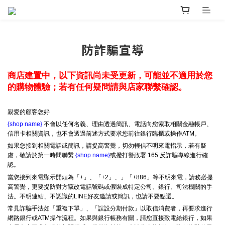
防詐騙宣導
商店建置中，以下資訊尚未受更新，可能並不適用於您
的購物體驗；若有任何疑問請與店家聯繫確認。
親愛的顧客您好
{shop name}
不會以任何名義、理由透過簡訊、電話向您索取相關金融帳戶、
信用卡相關資訊，也不會透過前述方式要求您前往銀行臨櫃或操作ATM。
如果您接到相關電話或簡訊，請提高警覺，切勿輕信不明來電指示，若有疑
慮，敬請於第一時間聯繫
{shop name}
或撥打警政署 165 反詐騙專線進行確
認。
當您接到來電顯示開頭為「+」、「+2」、」「+886」等不明來電，請務必提
高警覺，更要提防對方竄改電話號碼或假裝成特定公司、銀行、司法機關的手
法。不明連結、不認識的LINE好友邀請或簡訊，也請不要點選。
常見詐騙手法如「重複下單」、「誤設分期付款」以取信消費者，再要求進行
網路銀行或ATM操作流程。如果與銀行帳務有關，請您直接致電給銀行，如果