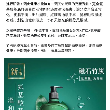
進行研發，頭皮健康才能擁有一頭天使光澤的亮麗秀髮，
完全氨
基酸基底打破界面活性劑的過度清潔傷害，讓頭皮角質正常
化、皮脂平衡，出油減緩、紅腫癢過敏不再，髮根斷裂減緩
有感，創造出健康頭皮，才有天使光的輕盈甩髮感。
以胺基酸為基底，PH值中性，
首創頂級磁石配方X竹炭X氨基酸
基底洗劑，徹底洗去頭皮毛孔髒污及陳年油垢、油脂，
並搭配複方草本蔓荊、龍膽及何首烏來幫助頭皮護理，維持頭皮
健康，告別頭皮搔癢、出油、有異味等問題。