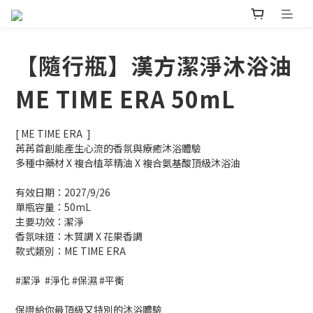
【隨行瓶】漢方潔淨沐浴油
ME TIME ERA 50mL
[ ME TIME ERA  ] 
苒苒首創能產生心流的香氛與療癒沐浴體驗
多種中藥材 X 複合植萃精油 X 複合氨基酸頂級沐浴油
有效日期：2027/9/26
單瓶容量：50mL
主要功效：潔淨
香氛味道：木質調 X 花果香調
款式類別：ME TIME ERA
#潔淨  #淨化 #保濕 #平衡
保證給你最頂級又特別的沐浴體驗