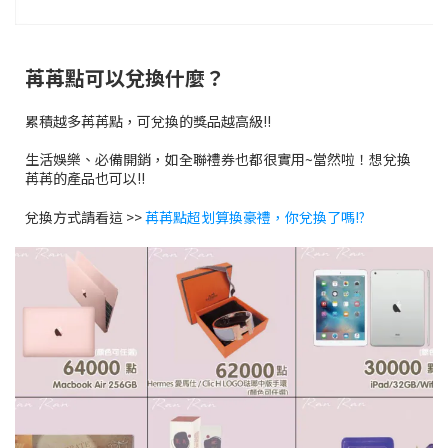
苒苒點可以兌換什麼？
累積越多苒苒點，可兌換的獎品越高級!!
生活娛樂、必備開銷，如全聯禮券也都很實用~當然啦！想兌換
苒苒的產品也可以!!
兌換方式請看這 >>
苒苒點超划算換豪禮，你兌換了嗎!?