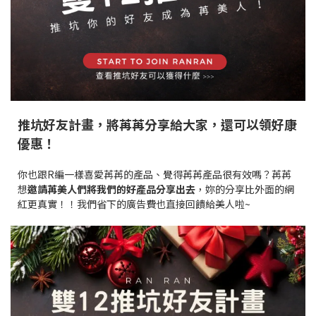
推坑好友計畫，將苒苒分享給大家，還可以領好康
優惠！
你也跟R編一樣喜愛苒苒的產品、覺得苒苒產品很有效嗎？苒苒
想
邀請苒美人們將我們的好產品分享出去
，妳的分享比外面的網
紅更真實！！我們省下的廣告費也直接回饋給美人啦~