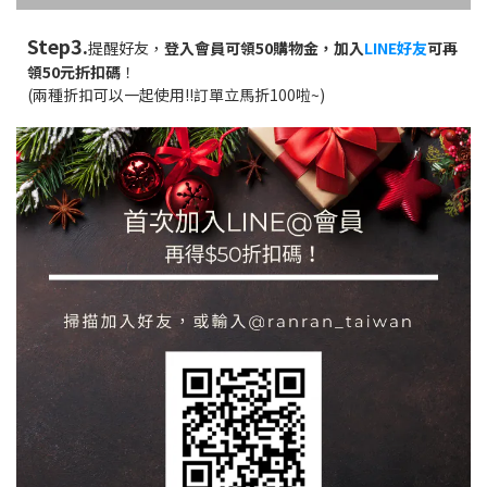
S
tep3.
提醒好友，
登入會員可領50購物金，加入
LINE好友
可再
領50元折扣碼
！
(兩種折扣可以一起使用!!訂單立馬折100啦~)