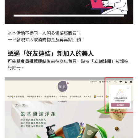
※本活動不得同一人開多個帳號購買`!
一旦發現立即取消購物金及苒苒點回饋！
透過「好友連結」新加入的美人
可
先點會員推薦連結
後前往商店首頁，點按「
立刻註冊
」按鈕進
行註冊。