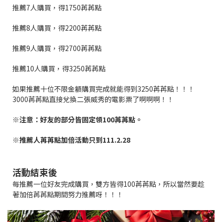
推薦7人購買
，得1750苒苒點
推薦8人購買
，得2200苒苒點
推薦9人購買
，得2700苒苒點
推薦10人購買
，得3250苒苒點
如果推薦十位不限金額購買完成就能得到3250苒苒點！！！
3000苒苒點直接兌換二張威秀的電影票了啊啊啊！！
※注意：好友的部分皆固定領100苒苒點。
※推薦人苒苒點加倍活動只到111.2.28
活動結束後
每推薦一位好友完成購買，雙方皆得100苒苒點，
所以當然要趁
著加倍苒苒點期間努力推薦呀！！！