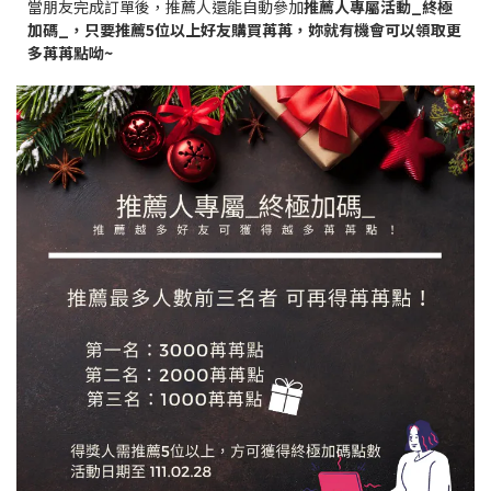
當朋友完成訂單後，推薦人還能自動參加
推薦人專屬活動_終極
加碼_，只要推薦5位以上好友購買苒苒，妳就
有機會可以領取更
多苒苒點呦~