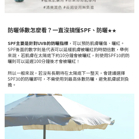
防曬係數怎麼看？一直沒搞懂SPF、防曬
★
★
SPF主要是針對UVB的防曬指標
，可以預防肌膚曬傷、曬紅。
SPF後面的數字則是代表可以延緩肌膚被曬紅的時間倍數，舉例
來說，若肌膚在太陽底下約10分鐘會被曬紅，則使用SPF10的防
曬則可以延遲100分鐘後才會被曬紅！
所以一般來說，若沒有長期待在太陽底下一整天，會建議選擇
SPF30的防曬即可，不需使用到最高係數防曬，避免肌膚感到負
擔。