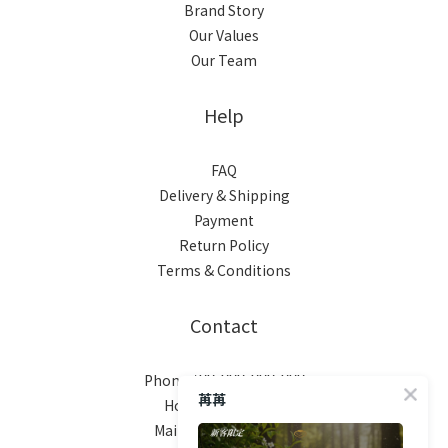
Brand Story
Our Values
Our Team
Help
FAQ
Delivery & Shipping
Payment
Return Policy
Terms & Conditions
Contact
Phone / XX-XXX-XXX-XXX
苒苒
Hours / XXXX-XXXX
Mail / XXX@XXXX.COM