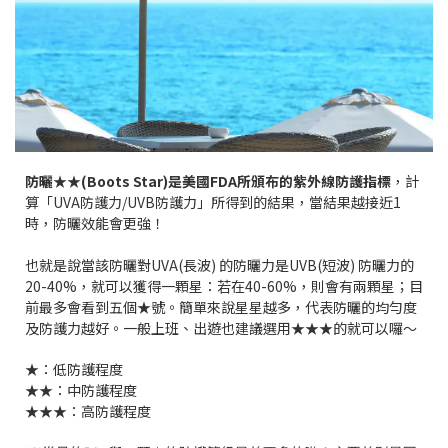
防曬★★(Boots Star)是美國FDA所頒布的紫外線防護指標
，計
算「UVA防護力/UVB防護力」所得到的結果，當結果越接近1
時，防曬效能會更強！
也就是說當該防曬對UVA(長波) 的防曬力是UVB(短波) 防曬力的
20-40%，就可以獲得一顆星：若在40-60%，則會有兩顆星；目
前最多會看到五個★號。簡單來說星星越多，代表防曬的均勻度
及防護力越好。一般上班、出遊也建議選用★★★的就可以囉～
★：低防護程度
★★：中防護程度
★★★：高防護程度