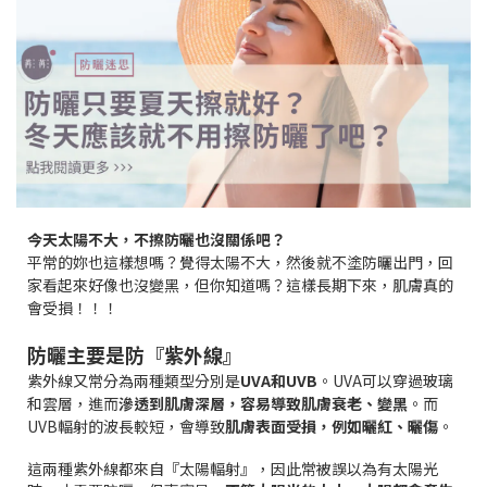
今天太陽不大，不擦防曬也沒關係吧？
平常的妳也這樣想嗎？覺得太陽不大，然後就不塗防曬出門，回
家看起來好像也沒變黑，但你知道嗎？這樣長期下來，肌膚真的
會受損！！！
防曬主要是防『紫外線』
紫外線又常分為兩種類型分別是
UVA和UVB
。UVA可以穿過玻璃
和雲層，進而
滲透到肌膚深層，容易導致肌膚衰老、變黑
。而
UVB輻射的波長較短，會導致
肌膚表面受損，例如曬紅、曬傷
。
這兩種紫外線都來自『太陽輻射』，因此常被誤以為有太陽光