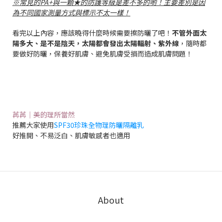
※常見的PA+與一顆★的防護等級是差不多的喲！主要差別是因
為不同國家測量方式與標示不太一樣！
看完以上內容，應該曉得什麼時候需要擦防曬了吧！
不管外面太
陽多大、是不是陰天，太陽都會發出太陽輻射、紫外線
，隨時都
要做好防曬，保養好肌膚、避免肌膚受損而造成肌膚問題！
苒苒｜美的理所當然
推薦大家使用
SPF30珍珠全物理防曬隔離乳
好推開、不易泛白、肌膚敏感者也適用
About