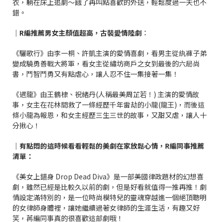
衣，躺在床上追劇～餓了再叫點喜歡的外送，輕鬆度過一天也不
錯。
｜R編推薦男女主顏值超高，古裝愛情陸劇
：
《驪歌行》由李一桐、許凱主演的愛情喜劇，看男主從紈褲子弟
變成驍勇善戰大將軍，看女主從繡坊商戶之女到最後的六局尚
書，鬥智鬥勇又有點虐心，讓人忍不住一集接著一集！
《遇龍》由王鶴棣、祝緒丹(人稱最美周芷若！) 主演的愛情故
事，女主在花林間救了一條經歷千年雷劫的小龍(龍王)，而後這
條小龍為報恩，和女主經歷三生三世的故事，又甜又虐，讓人十
分揪心！
｜有點悶的這時候看看輕鬆的美劇在家放鬆心情，R編同事推薦
清單：
《美女上錯身 Drop Dead Diva》是一部美國律政題材的幻想喜
劇，雖然已經是比較久以前的劇，但是好看就值得一推再推！劇
情設定滿特別的，是一位時尚模特兒的靈魂穿越進一個絕頂聰明
的女律師身體裡，讓她繼續過著女律師的生涯生活，有趣又好
笑，苒編同事真的很喜歡這部劇哦！