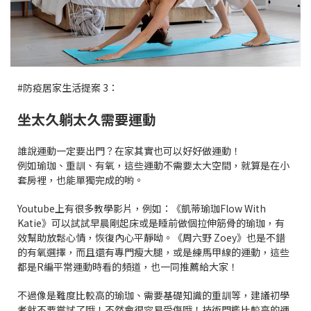
#防疫居家生活提案 3：
坐太久躺太久需要運動
誰說運動一定要出門？在家其實也可以好好做運動！
例如瑜珈、重訓、有氧，這些運動不需要太大空間，就算是在小
套房裡，也能單獨完成的喲。
Youtube上有很多教學影片，例如：《凱蒂瑜珈Flow With
Katie》可以試試早晨剛起床或是睡前做個拉伸筋骨的瑜珈，有
效幫助放鬆心情，恢復內心平靜呦。《周六野 Zoey》也是不錯
的有氧選擇，而且還有專門瘦大腿，或是練馬甲線的運動，這些
都是R編平常運動時看的頻道，也一同推薦給大家！
不過像是難度比較高的瑜珈、需要基礎知識的重訓等，建議初學
者就不要嘗試了哦！不然會很容易受傷哦！技術門檻比較高的運