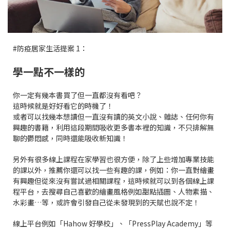
#防疫居家生活提案 1：
學一點不一樣的
你一定有幾本書買了但一直都沒有看吧？
這時候就是好好看它的時機了！
或者可以找幾本想讀但一直沒有讀的英文小說、雜誌、任何你有
興趣的書籍，利用這段期間吸收更多書本裡的知識，不只排解無
聊的鬱悶感，同時還能吸收新知識！
另外有很多線上課程在家學習也很方便，除了上些增加專業技能
的課以外，推薦你還可以找一些有趣的課，例如：你一直對繪畫
有興趣但從來沒有嘗試過相關課程，這時候就可以到各個線上課
程平台，去搜尋自己喜歡的繪畫風格例如甜點插圖、人物素描、
水彩畫…等，或許會引發自己從未發現到的天賦也說不定！
線上平台例如「Hahow 好學校」、「PressPlay Academy」等