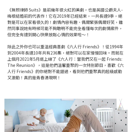
《無照律師 Suits》是前幾年很火紅的美劇，也是英國公爵夫人-
梅根結婚前的代表作！它在2019年已經結束，一共長達9季，絕
對是可以在家看很久的！劇情內容有趣、偶爾緊張偶爾好笑，雖
然同事說她有時候可能不夠聰明不能完全看懂每次的劇情案件，
但完全有達到開心快樂放鬆心情的效果啦～！
除此之外你也可以重溫經典喜劇《六人行 Friends》！從1994年
到2004年長達10年共有236集，絕對可以在家慢慢回味。而就在
上個月2021年5月底上線了《六人行：當我們又在一起 Friends:
The Reunion》，這是他們溫馨重聚的一次特別節目，喜歡《六
人行 Friends》的你絕對不能錯過，看到他們重聚真的超級感動
又激動！真的是青春湧現啊！