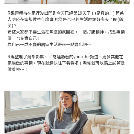
R編連續待在家裡沒出門到今天已經第19天了！(是真的！) 苒美
人防疫在家都做些什麼事呢🤔 是否已經生活糜爛好多天了呢(竊
笑)？
希望大家都不要生活在焦慮的氛圍裡，一起打起精神，找些事情
做、也充實自己！
為自己一成不變的居家生活帶來一點變化吧～
R編整理了幾部影集、平常運動看的youtube頻道、更多其他在
家能做的事情，現在就趕快往下看看吧！看完就可以馬上試著做
做看啦～！