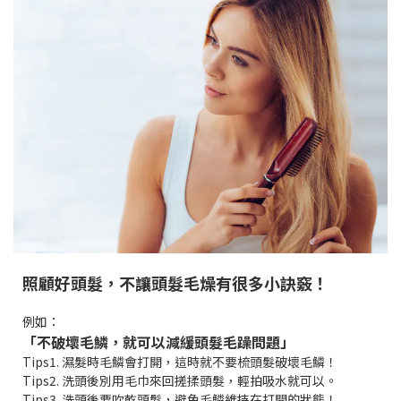
照顧好頭髮，不讓頭髮毛燥有很多小訣竅！
例如：
「不破壞毛鱗，就可以減緩頭髮毛躁問題」
Tips1. 濕髮時毛鱗會打開，這時就不要梳頭髮破壞毛鱗！
Tips2.
洗頭後別用毛巾來回搓揉頭髮，輕拍吸水就可以。
Tips3.
洗頭後要吹乾頭髮，避免毛鱗維持在打開的狀態！