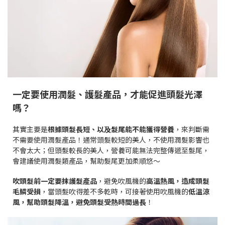
一定要使用潤髮、護髮產品，才能促進頭髮光澤
嗎？
其實主要是
根據頭髮長短、以及髮尾能不能獲得營養
，來判斷需
不需要使用潤髮產品！通常頭髮較短的美人，不使用潤髮影響也
不會太大；但頭髮較長的美人，
營養可能無法完整傳遞至髮尾，
會建議使用潤髮類產品，幫助髮尾更加柔順悠～
吹頭髮前一定要抹護髮產品
，避免吹風機的
高溫熱風，造成頭髮
毛鱗受損
，當頭髮吹得差不多乾時，可接著使用吹風機的
低溫涼
風，幫助頭髮降溫，避免頭髮受熱時間過長
！