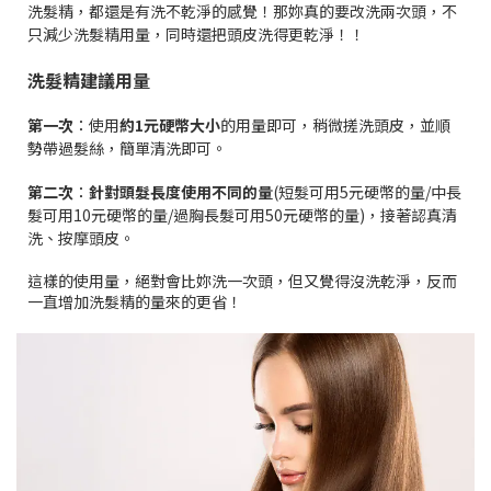
洗髮精，都還是有洗不乾淨的感覺！那妳真的要改洗兩次頭，不
只減少洗髮精用量，同時還把頭皮洗得更乾淨！！
洗髮精建議用量
第一次
：使用
約1元硬幣大小
的用量即可，稍微搓洗頭皮，並順
勢帶過髮絲，簡單清洗即可。
第二次
：
針對頭髮長度使用不同的量
(短髮可用5元硬幣的量/中長
髮可用10元硬幣的量/過胸長髮可用50元硬幣的量)，接著認真清
洗、按摩頭皮。
這樣的使用量，絕對會比妳洗一次頭，但又覺得沒洗乾淨，反而
一直增加洗髮精的量來的更省！