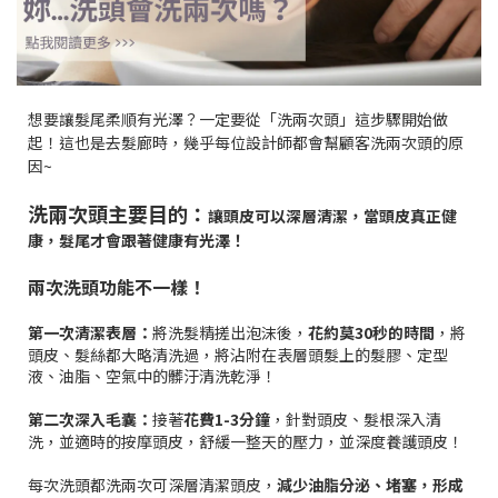
想要讓髮尾柔順有光澤？一定要從「洗兩次頭」這步驟開始做
起！這也是去髮廊時，幾乎每位設計師都會幫顧客洗兩次頭的原
因~
洗兩次頭主要目的
：
讓頭皮可以深層清潔，當頭皮真正健
康，髮尾才會跟著健康有光澤！
兩次洗頭功能不一樣！
第一次清潔表層：
將洗髮精搓出泡沫後，
花約莫30秒的時間
，將
頭皮、髮絲都大略清洗過，將沾附在表層頭髮上的髮膠、定型
液、油脂、空氣中的髒汙清洗乾淨！
第二次深入毛囊：
接著
花費1-3分鐘
，針對頭皮、髮根深入清
洗，並適時的按摩頭皮，舒緩一整天的壓力，並深度養護頭皮！
每次洗頭都洗兩次可深層清潔頭皮，
減少油脂分泌、堵塞，形成