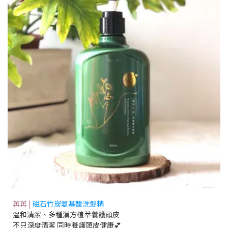
苒苒 |
磁石竹炭氨基酸洗髮精
溫和清潔、多種漢方植萃養護頭皮
不只深度清潔 同時養護頭皮健康
💕